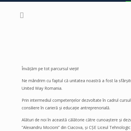
Învățăm pe tot parcursul vieții!
Ne mândrim cu faptul că unitatea noastră a fost la sfârșit
United Way Romania.
Prin intermediul competențelor dezvoltate în cadrul cursulu
consiliere în carieră și educație antreprenorială.
Alături de noi în această călătorie către cunoaștere și dezv
”Alexandru Mocioni” din Ciacova, și CȘE Liceul Tehnologic 