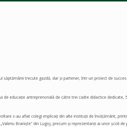
ul săptămânii trecute gazdă, dar și partener, într-un proiect de succes
i de educație antreprenorială de către trei cadre didactice dedicate, 50
oltare s-au aflat colegi implicați din alte instituții de învățământ, pri
„Valeriu Braniște” din Lugoj, precum și reprezentanți ai unor școli de 