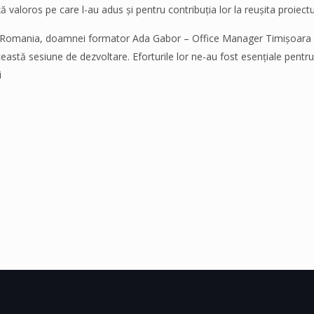
valoros pe care l-au adus și pentru contribuția lor la reușita proiectu
 Romania, doamnei formator Ada Gabor – Office Manager Timișoara /
această sesiune de dezvoltare. Eforturile lor ne-au fost esențiale pentr
i