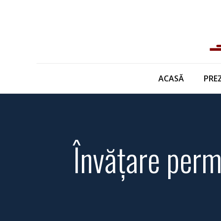
ACASĂ
PRE
Învățare perma