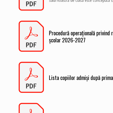
Sala noastră de clasă este concepută spe
Procedură operațională privind r
școlar 2026-2027
Lista copiilor admiși după prim