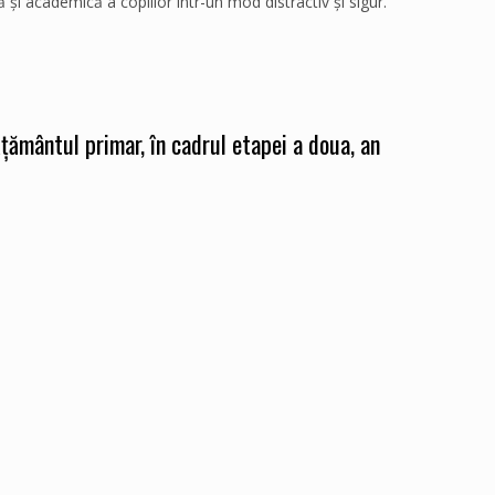
și academică a copiilor într-un mod distractiv și sigur.
ățământul primar, în cadrul etapei a doua, an