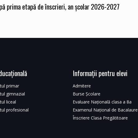
upă prima etapă de înscrieri, an școlar 2026-2027
ducațională
Informații pentru elevi
ul primar
Admitere
ul gimnazial
Burse Școlare
ul liceal
Evaluare Națională clasa a 8a
ul profesional
Examenul Național de Bacalaure
Înscriere Clasa Pregătitoare