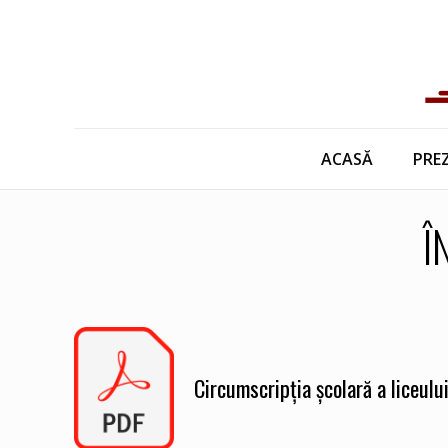
ACASĂ
PRE
Î
Circumscripția școlară a liceul