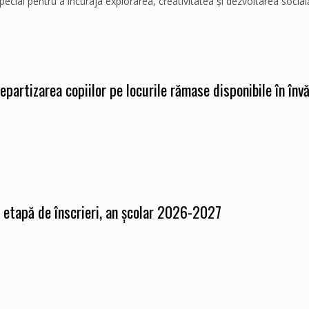
cial pentru a încuraja explorarea, creativitatea și dezvoltarea socială 
epartizarea copiilor pe locurile rămase disponibile în înv
a etapă de înscrieri, an școlar 2026-2027