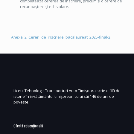
completează cererea de înscriere, precum și o cerere de
recunoaștere și echivalare.
Anexa_2_Cereri_de_inscriere_bacalaureat_2025-final-2
Liceul Tehnologic Transporturi Auto Timișoara scrie o filă de
istorie în învățământul timișorean cu ai săi 146 de ani de
poveste.
Ofertă educațională