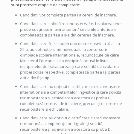
sunt precizate etapele de completare:
Candidații vor completa partea I a cererii de înscriere.
Candidații care solicită recunoașterea/ echivalarea unor
probe susținute în anii anteriori/ sesiunile anterioare
completează și partea a II-a din cererea de înscriere.
Candidații care, în cel puțin una dintre clasele a IX-a – a
XII-a, au obținut premii individuale la concursuri/
olimpiade școlare internaționale, recunoscute de către
Ministerul Educației, la o disciplină inclusă în lista
disciplinelor de bacalaureat și care solicită echivalarea
probei scrise respective, completează partea I și partea
a III-a din fișa-tip.
Candidații care au obținut o certificare cu recunoaștere
internațională a competențelor lingvistice și care solicită
recunoașterea și echivalarea acestora cu proba C,
completează cererea de înscriere, precum și o cerere de
recunoaștere și echivalare.
Candidații care au obținut o certificare cu recunoaștere
europeană a competențelor digitale și solicită
recunoașterea și echivalarea acestora cu proba D,