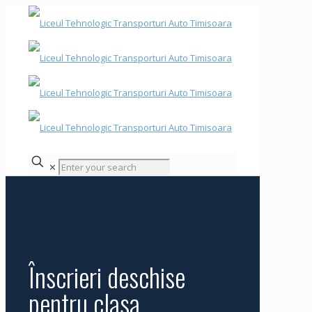
✕
Înscrieri deschise
pentru clasa