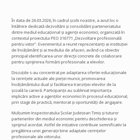
În data de 26.03.2026, în cadrul școlii noastre, a avut loc o
întâlnire dedicată dezvoltării și consolidării parteneriatului
dintre mediul educațional și agenții economici, organizată în
contextul proiectului PEO 316771 „Dezvoltare profesională
pentru viitor”. Evenimentul a reunit reprezentanți ai instituției
de învățământ și ai mediului de afaceri, având ca obiectiv
principal identificarea unor direcții concrete de colaborare
pentru sprijinirea formării profesionale a elevilor.
Discuțiile s-au concentrat pe adaptarea ofertei educaționale
la cerințele actuale ale pieței muncii, promovarea
învățământului dual și facilitarea tranziției elevilor de la
școală la carieră. Participanții au subliniat importanța
implicării active a agenților economici în procesul educațional,
prin stagii de practică, mentorat și oportunități de angajare.
Mulțumim Inspectoratului Școlar Județean Timiș și tuturor
partenerilor din mediul economic pentru deschiderea și
sprijinul acordat. Astfel de inițiative contribuie semnificativ la
pregătirea unei generații bine adaptate cerințelor
profesionale ale viitorului.